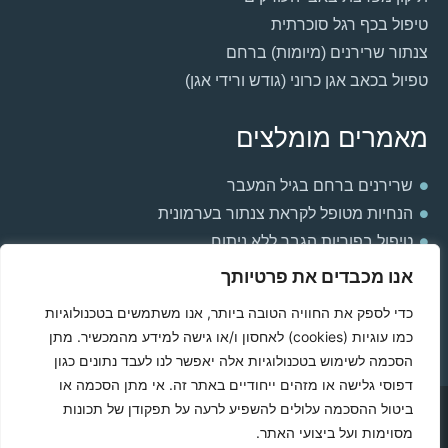
טיפול בכף רגל סוכרתית
צנתור שרירנים (מיומות) ברחם
טפיול בכאב אגן כרוני (גודש ורידי אגן)
מאמרים מומלצים
שרירנים ברחם בגיל המעבר
הנחיות מטופל לקראת צנתור בערמונית
טיפול בפוריות הגבר ללא ניתוח
למה אני חש חולשה וכבדות ברגליים?
אנו מכבדים את פרטיותך
הקשר בין ערמונית מוגדלת ואין אונות
כדי לספק את החוויה הטובה ביותר, אנו משתמשים בטכנולוגיות
תסחיף ריאתי בהריון
כמו עוגיות (cookies) לאחסון ו/או גישה למידע מהמכשיר. מתן
הסיבות לכאבים באשך שמאל
הסכמה לשימוש בטכנולוגיות אלה יאפשר לנו לעבד נתונים כגון
דפוסי גלישה או מזהים ייחודיים באתר זה. אי מתן הסכמה או
ביטול ההסכמה עלולים להשפיע לרעה על תפקודן של תכונות
Powered & Designed by Medical Online
מסוימות ועל ביצועי האתר.