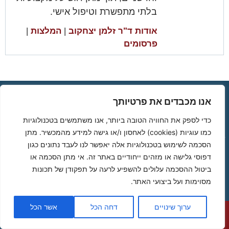
בלתי מתפשרת וטיפול אישי.
אודות ד"ר זלמן יצחקוב
|
המלצות
|
פרסומים
חיים י.
דר'
אנו מכבדים את פרטיותך
"אני חש צורך לשתף ולהודות לך על מצבי
"את 
הנוכחי"
כדי לספק את החוויה הטובה ביותר, אנו משתמשים בטכנולוגיות
כמו עוגיות (cookies) לאחסון ו/או גישה למידע מהמכשיר. מתן
שאבי
פול
לאחר שעברתי לפני חודש את הליך הצינתור בערמונית
רצית
הסכמה לשימוש בטכנולוגיות אלה יאפשר לנו לעבד נתונים כגון
תך
המוגדלת אני חש צורך לשתף ולהודות לך על מצבי
ומפו
דפוסי גלישה או מזהים ייחודיים באתר זה. אי מתן הסכמה או
הנוכחי. אציין שהבעיה ממנה סבלתי שנים אינה קיימת
מספר 
יותר , הבעיה העיקרית שהיתה לפני הכל בראש חלפה
ביטול ההסכמה עלולים להשפיע לרעה על תפקודן של תכונות
, אדם בן
וכיום אני מתנהל ככל האדם...
המשך
מסוימות ועל ביצועי האתר.
ערוך שינויים
דחה הכל
אשר הכל
חייג עכשיו
השאר פרטים