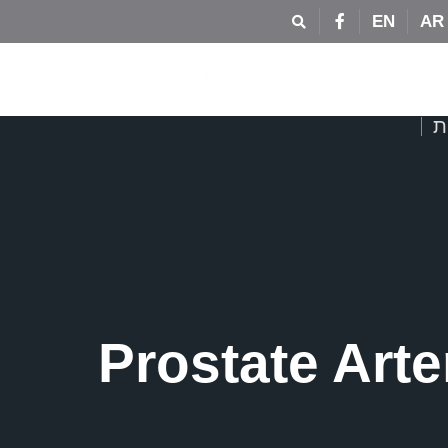
EN
AR
ת
Prostate Art