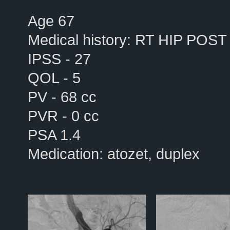
Age 67
Medical history: RT HIP PO
IPSS - 27
QOL - 5
PV - 68 cc
PVR - 0 cc
PSA 1.4
Medication: atozet, duplex