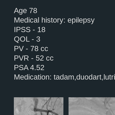
Age 78
Medical history: epilepsy
IPSS - 18
QOL - 3
PV - 78 cc
PVR - 52 cc
PSA 4.52
Medication: tadam,duodart,lutrin