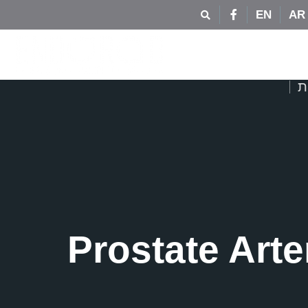
EN
AR
ת
Prostate Art