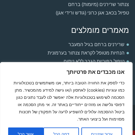
צנתור שרירנים (מיומות) ברחם
טפיול בכאב אגן כרוני (גודש ורידי אגן)
מאמרים מומלצים
שרירנים ברחם בגיל המעבר
הנחיות מטופל לקראת צנתור בערמונית
טיפול בפוריות הגבר ללא ניתוח
למה אני חש חולשה וכבדות ברגליים?
אנו מכבדים את פרטיותך
הקשר בין ערמונית מוגדלת ואין אונות
כדי לספק את החוויה הטובה ביותר, אנו משתמשים בטכנולוגיות
תסחיף ריאתי בהריון
כמו עוגיות (cookies) לאחסון ו/או גישה למידע מהמכשיר. מתן
הסיבות לכאבים באשך שמאל
הסכמה לשימוש בטכנולוגיות אלה יאפשר לנו לעבד נתונים כגון
דפוסי גלישה או מזהים ייחודיים באתר זה. אי מתן הסכמה או
ביטול ההסכמה עלולים להשפיע לרעה על תפקודן של תכונות
Powered & Designed by Medical Online
מסוימות ועל ביצועי האתר.
© 2021 All rights reserved
ערוך שינויים
דחה הכל
אשר הכל