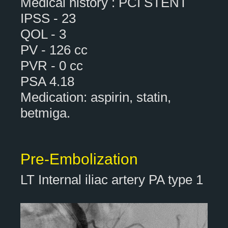
Medical history : PCI STENT
IPSS - 23
QOL - 3
PV - 126 cc
PVR - 0 cc
PSA 4.18
Medication: aspirin, statin,
betmiga.
Pre-Embolization
LT Internal iliac artery PA type 1