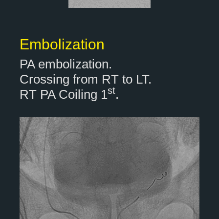
Embolization
PA embolization.
Crossing from RT to LT.
st
RT PA Coiling 1
.