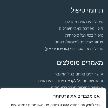
תחומי טיפול
טיפול בערמונית מוגדלת
תיקון מפרצת באבי העורקים
טיפול בכף רגל סוכרתית
צנתור שרירנים (מיומות) ברחם
טפיול בכאב אגן כרוני (גודש ורידי אגן)
מאמרים מומלצים
שרירנים ברחם בגיל המעבר
הנחיות מטופל לקראת צנתור בערמונית
טיפול בפוריות הגבר ללא ניתוח
למה אני חש חולשה וכבדות ברגליים?
אנו מכבדים את פרטיותך
הקשר בין ערמונית מוגדלת ואין אונות
כדי לספק את החוויה הטובה ביותר, אנו משתמשים בטכנולוגיות
תסחיף ריאתי בהריון