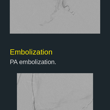
Embolization
PA embolization.