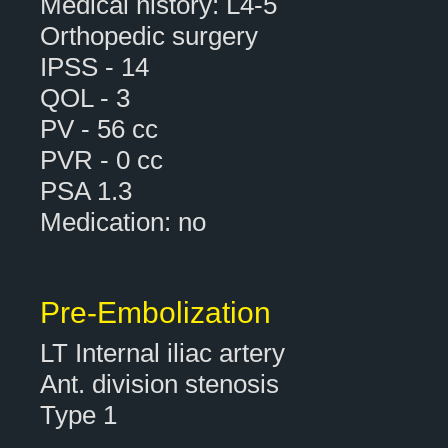
Medical history: L4-5
Orthopedic surgery
IPSS - 14
QOL - 3
PV - 56 cc
PVR - 0 cc
PSA 1.3
Medication: no
Pre-Embolization
LT Internal iliac artery
Ant. division stenosis
Type 1