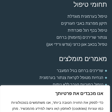
תחומי טיפול
טיפול בערמונית מוגדלת
תיקון מפרצת באבי העורקים
טיפול בכף רגל סוכרתית
צנתור שרירנים (מיומות) ברחם
טפיול בכאב אגן כרוני (גודש ורידי אגן)
מאמרים מומלצים
שרירנים ברחם בגיל המעבר
הנחיות מטופל לקראת צנתור בערמונית
טיפול בפוריות הגבר ללא ניתוח
למה אני חש חולשה וכבדות ברגליים?
אנו מכבדים את פרטיותך
הקשר בין ערמונית מוגדלת ואין אונות
כדי לספק את החוויה הטובה ביותר, אנו משתמשים בטכנולוגיות
תסחיף ריאתי בהריון
כמו עוגיות (cookies) לאחסון ו/או גישה למידע מהמכשיר. מתן