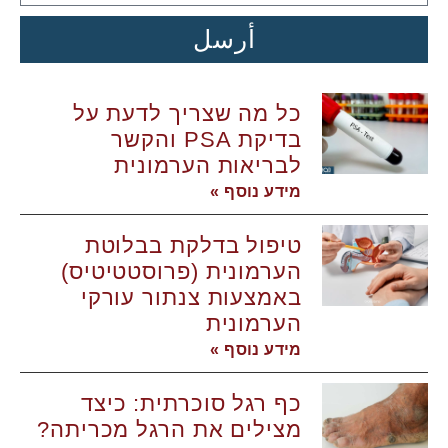
أرسل
כל מה שצריך לדעת על
בדיקת PSA והקשר
לבריאות הערמונית
מידע נוסף »
טיפול בדלקת בבלוטת
הערמונית (פרוסטטיטיס)
באמצעות צנתור עורקי
הערמונית
מידע נוסף »
כף רגל סוכרתית: כיצד
מצילים את הרגל מכריתה?