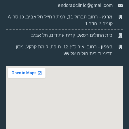
endoradclinic@gmail.com
מרכז
- רחוב הברזל 11, רמת החייל תל אביב, כניסה A
קומה 7 חדר 1
בית החולים רפאל, קרית עתידים, תל אביב
בצפון
- רחוב יאיר כ"ץ 12, חיפה, קומת קרקע, מכון
הדימות בית חולים אלישע