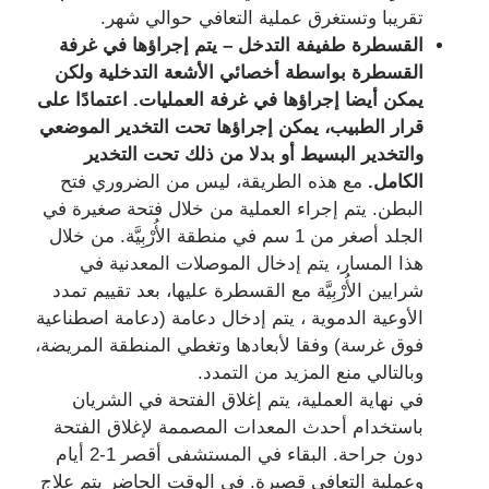
تقريبا وتستغرق عملية التعافي حوالي شهر.
القسطرة طفيفة التدخل
–
يتم إجراؤها في غرفة
القسطرة بواسطة أخصائي الأشعة التدخلية ولكن
يمكن أيضا إجراؤها في غرفة العمليات
.
اعتمادًا على
قرار الطبيب، يمكن إجراؤها تحت التخدير الموضعي
والتخدير البسيط أو بدلا من ذلك تحت التخدير
الكامل
.
مع هذه الطريقة، ليس من الضروري فتح
البطن. يتم إجراء العملية من خلال فتحة صغيرة في
الجلد أصغر من 1 سم في منطقة الأُرْبِيَّة. من خلال
هذا المسار، يتم إدخال الموصلات المعدنية في
شرايين الأُرْبِيَّة مع القسطرة عليها، بعد تقييم تمدد
الأوعية الدموية ، يتم إدخال دعامة (دعامة اصطناعية
فوق غرسة) وفقا لأبعادها وتغطي المنطقة المريضة،
وبالتالي منع المزيد من التمدد.
في نهاية العملية، يتم إغلاق الفتحة في الشريان
باستخدام أحدث المعدات المصممة لإغلاق الفتحة
دون جراحة. البقاء في المستشفى أقصر 1-2 أيام
وعملية التعافي قصيرة. في الوقت الحاضر يتم علاج