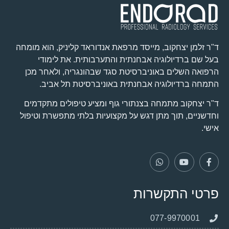
ד"ר זלמן יצחקוב, מייסד מרפאת אנדוראד קליניק, הוא מומחה
בעל שם ברדיולוגיה אבחנתית והתערבותית. את לימודי
הרפואה השלים באוניברסיטת סגד שבהונגריה, ולאחר מכן
התמחה ברדיולוגיה אבחנתית באוניברסיטת תל אביב.
ד"ר יצחקוב מתמחה בצנתורי גוף ומציע טיפולים מתקדמים
וחדשניים, תוך מתן דגש על מקצועיות בלתי מתפשרת וטיפול
אישי.
פרטי התקשרות
077-9970001