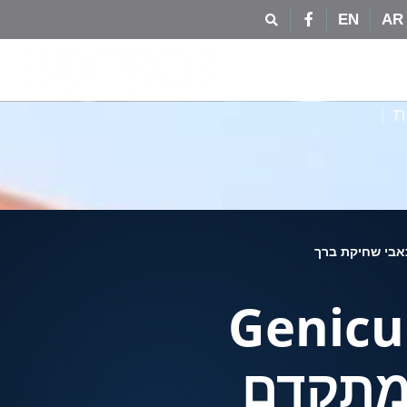
EN
AR
ת
Genicu
י מתקדם