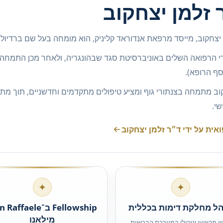
 זלמן יצחקוב
 יצחקוב, מייסד מרפאת אנדוראד קליניק, הוא מומחה בעל שם ברדיול
י הרפואה השלים באוניברסיטת סגד שבהונגריה, ולאחר מכן התמחה 
ף הרופא).
וב מתמחה בצנתורי גוף ומציע טיפולים מתקדמים וחדשניים, תוך מת
שי.
אית על ידי ד״ר זלמן יצחקוב
✦
✦
ל מחלקת דימות בכללית
מילאנו
יון מקצועי וניהולי במערכת הבריאות