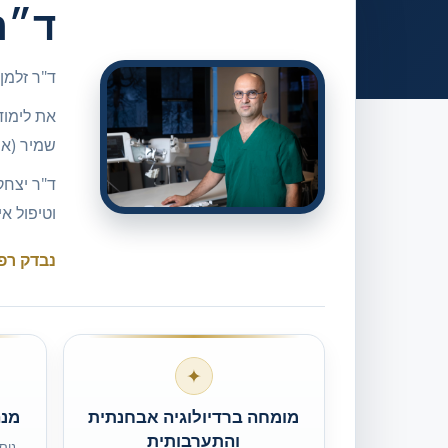
ד״ר
ד"ר זלמן
את לימוד
שמיר (אס
ד"ר יצחק
וטיפול אי
נבדק רפו
✦
מומחה ברדיולוגיה אבחנתית
מנה
והתערבותית
ניס