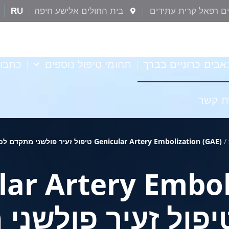
ם רפאל קרית עתידים
בית החולים אלישע חיפה
RU
אבים כרוניים בברך
תחומי טיפול נוספים
כתבו
ת קשר
/
Genicular Artery Embolization (GAE) טיפול זעיר פולשני מתקדם לכאבי שחיקת ברך
lar Artery Embol
GA) טיפול זעיר פולשנ