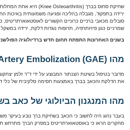
שחיקת סחוס בברך (oarthritis
ירידה בתפקוד, מגבלה בהליכה ופגיעה משמעותית באיכות החיים
סובלים מכאבי ברכיים כרוניים הקשורים לאוסטאוארתריטיס, 
שמרניים כגון פיזיותרפיה, תרופות נוגדות דלקת, ירידה במשקל 
בשנים האחרונות התפתח תחום חדש ברדיולוגיה הפולשני
מהו Genicular Artery Embolization (GAE)?
מדובר בטיפול בשיטת הצנתור המבוצע על ידי ד"ר זלמן יצחקוב
את הדלקת והכאב בברך באמצעות חסימה סלקיבית של כלי ד
מהו המנגנון הביולוגי של כאב ב
בעבר נהוג היה לחשוב כי הכאב בשחיקת ברך נובע בעיקר משחי
מחקרים הראו כי באוסטאוארתריטיס במפרק הברך מתרחש תהלי