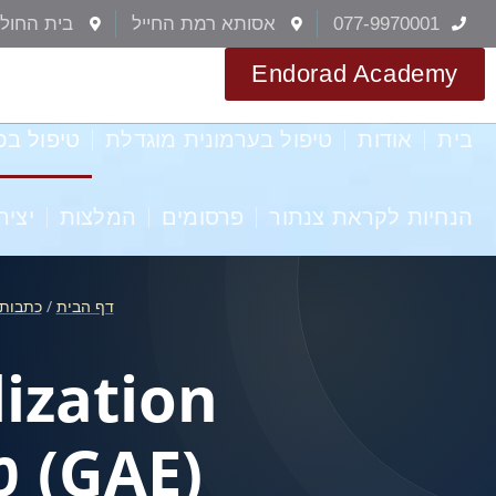
077-9970001
אסותא רמת החייל
בית החולי
Endorad Academy
בית
אודות
טיפול בערמונית מוגדלת
טיפול בכ
הנחיות לקראת צנתור
פרסומים
המלצות
יציר
דף הבית
/
כתבות
ization
(E