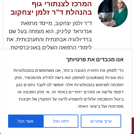
המרכז לצנתורי גוף
בהנהלת ד"ר זלמן יצחקוב
ד"ר זלמן יצחקוב, מייסד מרפאת
אנדוראד קליניק, הוא מומחה בעל שם
ברדיולוגיה אבחנתית והתערבותית. את
לימודי הרפואה השלים באוניברסיטת
סגד שבהונגריה, ולאחר מכן התמחה
אנו מכבדים את פרטיותך
ברדיולוגיה אבחנתית בבית חולים
כדי לספק את החוויה הטובה ביותר, אנו משתמשים בטכנולוגיות
שמיר. ד"ר יצחקוב מתמחה בצנתורי
כמו עוגיות (cookies) לאחסון ו/או גישה למידע מהמכשיר. מתן
גוף ומציע טיפולים מתקדמים
הסכמה לשימוש בטכנולוגיות אלה יאפשר לנו לעבד נתונים כגון
וחדשניים, תוך מתן דגש על מקצועיות
דפוסי גלישה או מזהים ייחודיים באתר זה. אי מתן הסכמה או
בלתי מתפשרת וטיפול אישי.
ביטול ההסכמה עלולים להשפיע לרעה על תפקודן של תכונות
מסוימות ועל ביצועי האתר.
אודות ד"ר זלמן יצחקוב
|
המלצות
|
פרסומים
ערוך שינויים
דחה הכל
אשר הכל
חייג עכשיו
השאר פרטים