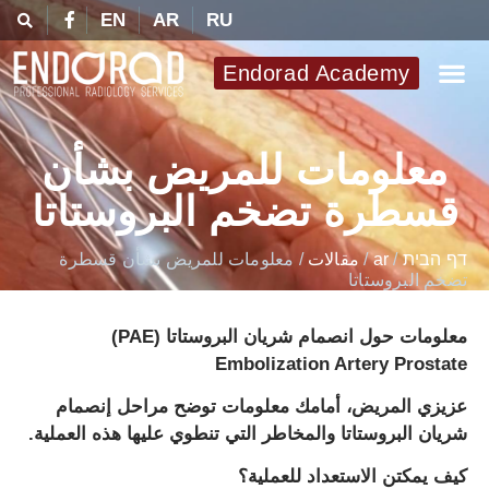
EN
AR
RU
Endorad Academy
معلومات للمريض بشأن
قسطرة تضخم البروستاتا
דף הבית
/
ar
/
مقالات
/
معلومات للمريض بشأن قسطرة
تضخم البروستاتا
معلومات حول انصمام شريان البروستاتا
(
PAE)
Embolization Artery Prostate
عزيزي المريض، أمامك معلومات توضح مراحل إنصمام
شريان البروستاتا والمخاطر التي تنطوي عليها هذه العملية
.
كيف يمكتن الاستعداد للعملية؟