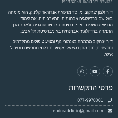
ד"ר זלמן יצחקוב, מייסד מרפאת אנדוראד קליניק, הוא מומחה
בעל שם ברדיולוגיה אבחנתית והתערבותית. את לימודי
הרפואה השלים באוניברסיטת סגד שבהונגריה, ולאחר מכן
התמחה ברדיולוגיה אבחנתית באוניברסיטת תל אביב.
ד"ר יצחקוב מתמחה בצנתורי גוף ומציע טיפולים מתקדמים
וחדשניים, תוך מתן דגש על מקצועיות בלתי מתפשרת וטיפול
אישי.
פרטי התקשרות
077-9970001
endoradclinic@gmail.com