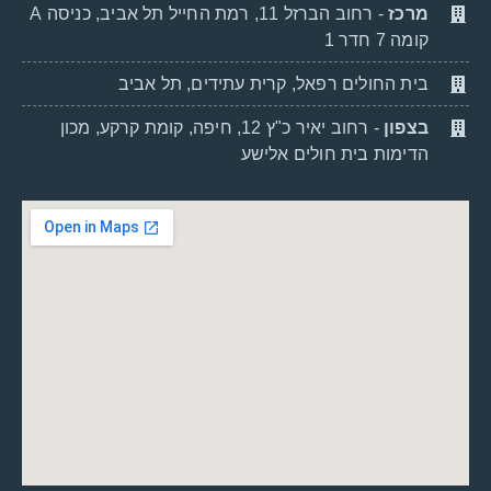
מרכז
- רחוב הברזל 11, רמת החייל תל אביב, כניסה A
קומה 7 חדר 1
בית החולים רפאל, קרית עתידים, תל אביב
בצפון
- רחוב יאיר כ"ץ 12, חיפה, קומת קרקע, מכון
הדימות בית חולים אלישע