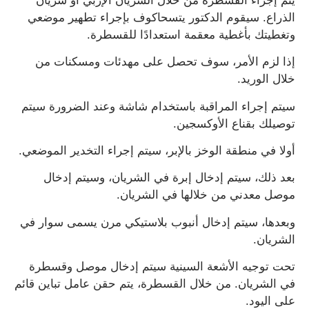
يتم إجراء القسطرة من خلال الشريان الإربي أو شريان
الذراع. سيقوم الدكتور يتسحاكوف بإجراء تطهير موضعي
وتغطيتك بأغطية معقمة استعدادًا للقسطرة.
إذا لزم الأمر، سوف تحصل على مهدئات ومسكنات من
خلال الوريد.
سيتم إجراء المراقبة باستخدام شاشة وعند الضرورة سيتم
توصيلك بقناع الأوكسجين.
أولا في منطقة الوخز بالإبر، سيتم إجراء التخدير الموضعي.
بعد ذلك، سيتم إدخال إبرة في الشريان، وسيتم إدخال
موصل معدني من خلالها في الشريان.
وبعدها، سيتم إدخال أنبوب بلاستيكي مرن يسمى سوار في
الشريان.
تحت توجيه الأشعة السينية سيتم إدخال موصل وقسطرة
في الشريان. من خلال القسطرة، يتم حقن عامل تباين قائم
على اليود.