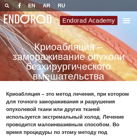
EN
AR
RU
Endorad Academy
Криоабляция –
замораживание опухоли
безхирургического
вмешательства
Криоабляция – это метод лечения, при котором
для точного замораживания и разрушения
опухолевой ткани или других тканей
используется экстремальный холод. Лечение
проводится малоинвазивным способом. Во
время процедуры по этому методу под