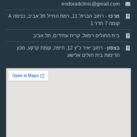
endoradclinic@gmail.com
מרכז
- רחוב הברזל 11, רמת החייל תל אביב, כניסה A
קומה 7 חדר 1
בית החולים רפאל, קרית עתידים, תל אביב
בצפון
- רחוב יאיר כ"ץ 12, חיפה, קומת קרקע, מכון
הדימות בית חולים אלישע