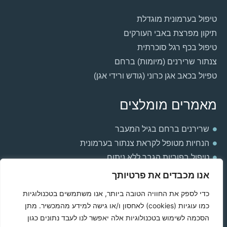
טיפול בערמונית מוגדלת
תיקון מפרצת באבי העורקים
טיפול בכף רגל סוכרתית
צנתור שרירנים (מיומות) ברחם
טפיול בכאב אגן כרוני (גודש ורידי אגן)
מאמרים מומלצים
שרירנים ברחם בגיל המעבר
הנחיות מטופל לקראת צנתור בערמונית
טיפול בפוריות הגבר ללא ניתוח
למה אני חש חולשה וכבדות ברגליים?
אנו מכבדים את פרטיותך
הקשר בין ערמונית מוגדלת ואין אונות
כדי לספק את החוויה הטובה ביותר, אנו משתמשים בטכנולוגיות
תסחיף ריאתי בהריון
כמו עוגיות (cookies) לאחסון ו/או גישה למידע מהמכשיר. מתן
הסיבות לכאבים באשך שמאל
הסכמה לשימוש בטכנולוגיות אלה יאפשר לנו לעבד נתונים כגון