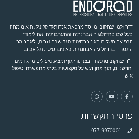
ד"ר זלמן יצחקוב, מייסד מרפאת אנדוראד קליניק, הוא מומחה
בעל שם ברדיולוגיה אבחנתית והתערבותית. את לימודי
הרפואה השלים באוניברסיטת סגד שבהונגריה, ולאחר מכן
התמחה ברדיולוגיה אבחנתית באוניברסיטת תל אביב.
ד"ר יצחקוב מתמחה בצנתורי גוף ומציע טיפולים מתקדמים
וחדשניים, תוך מתן דגש על מקצועיות בלתי מתפשרת וטיפול
אישי.
פרטי התקשרות
077-9970001