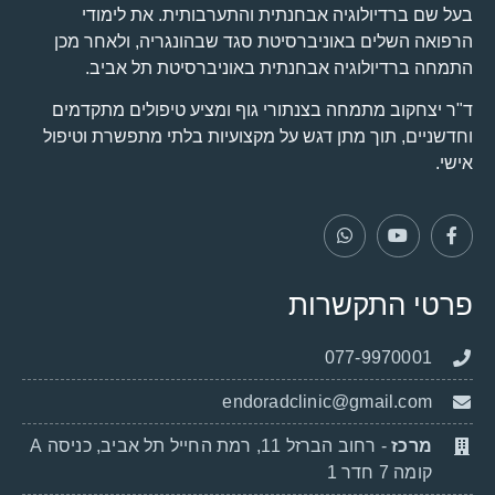
בעל שם ברדיולוגיה אבחנתית והתערבותית. את לימודי
הרפואה השלים באוניברסיטת סגד שבהונגריה, ולאחר מכן
התמחה ברדיולוגיה אבחנתית באוניברסיטת תל אביב.
ד"ר יצחקוב מתמחה בצנתורי גוף ומציע טיפולים מתקדמים
וחדשניים, תוך מתן דגש על מקצועיות בלתי מתפשרת וטיפול
אישי.
פרטי התקשרות
077-9970001
endoradclinic@gmail.com
מרכז
- רחוב הברזל 11, רמת החייל תל אביב, כניסה A
קומה 7 חדר 1