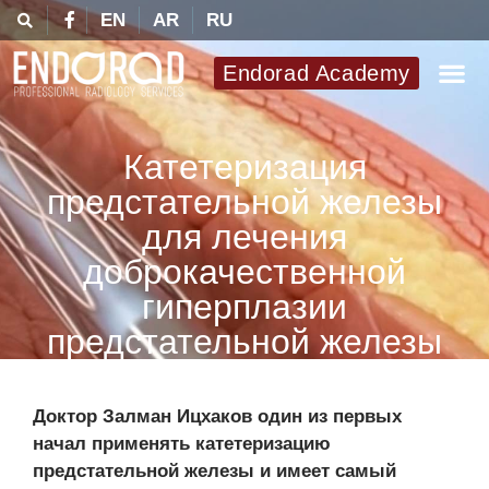
EN
AR
RU
Endorad Academy
Катетеризация
предстательной железы
для лечения
доброкачественной
гиперплазии
предстательной железы
Доктор Залман Ицхаков один из первых
начал применять катетеризацию
предстательной железы и имеет самый