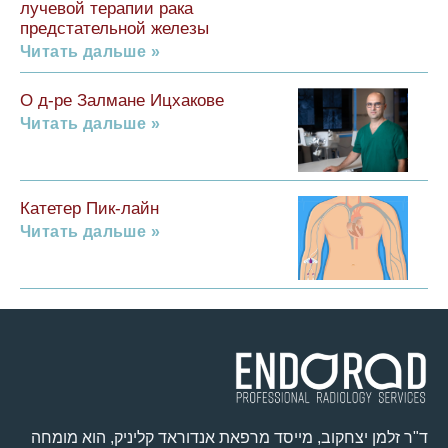
лучевой терапии рака
предстательной железы
Читать дальше »
О д-ре Залмане Ицхакове
Читать дальше »
Катетер Пик-лайн
Читать дальше »
ד"ר זלמן יצחקוב, מייסד מרפאת אנדוראד קליניק, הוא מומחה