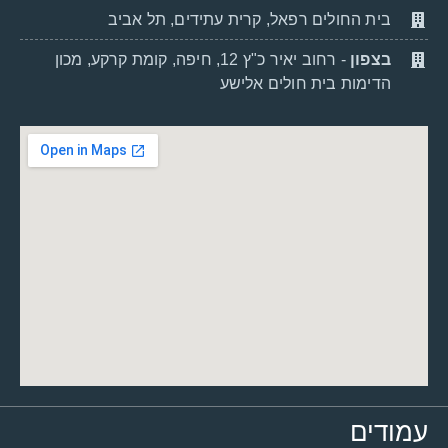
בית החולים רפאל, קרית עתידים, תל אביב
בצפון
- רחוב יאיר כ"ץ 12, חיפה, קומת קרקע, מכון
הדימות בית חולים אלישע
עמודים