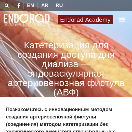
EN
AR
RU
Endorad Academy
Катетеризация для
создания доступа для
диализа —
эндоваскулярная
артериовенозная фистула
(АВФ)
Познакомьтесь с инновационным методом
создания артериовенозной фистулы
(соединения) методом катетеризации без
хирургического вмешательства у больных с