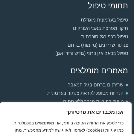
תחומי טיפול
טיפול בערמונית מוגדלת
תיקון מפרצת באבי העורקים
טיפול בכף רגל סוכרתית
צנתור שרירנים (מיומות) ברחם
טפיול בכאב אגן כרוני (גודש ורידי אגן)
מאמרים מומלצים
שרירנים ברחם בגיל המעבר
הנחיות מטופל לקראת צנתור בערמונית
טיפול בפוריות הגבר ללא ניתוח
למה אני חש חולשה וכבדות ברגליים?
אנו מכבדים את פרטיותך
הקשר בין ערמונית מוגדלת ואין אונות
כדי לספק את החוויה הטובה ביותר, אנו משתמשים בטכנולוגיות
תסחיף ריאתי בהריון
כמו עוגיות (cookies) לאחסון ו/או גישה למידע מהמכשיר. מתן