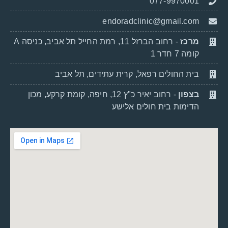
077-9970001
endoradclinic@gmail.com
- רחוב הברזל 11, רמת החייל תל אביב, כניסה A
מרכז
קומה 7 חדר 1
בית החולים רפאל, קרית עתידים, תל אביב
- רחוב יאיר כ"ץ 12, חיפה, קומת קרקע, מכון
בצפון
הדימות בית חולים אלישע